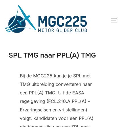
Ga
naar
de
TOGGL
inhoud
SPL TMG naar PPL(A) TMG
Bij de MGC225 kun je je SPL met
TMG uitbreiding converteren naar
een PPL(A) TMG. Uit de EASA
regelgeving (FCL.210.A PPL(A) –
Ervaringseisen en vrijstellingen)
volgt: kandidaten voor een PPL(A)
die houder zijn van een SPL met