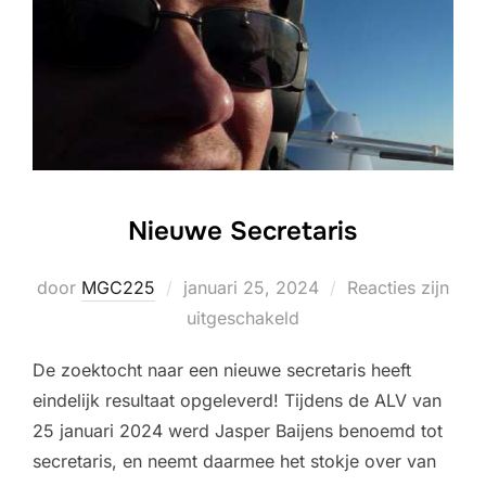
Nieuwe Secretaris
Geplaatst
door
MGC225
januari 25, 2024
Reacties zijn
op
uitgeschakeld
De zoektocht naar een nieuwe secretaris heeft
eindelijk resultaat opgeleverd! Tijdens de ALV van
25 januari 2024 werd Jasper Baijens benoemd tot
secretaris, en neemt daarmee het stokje over van