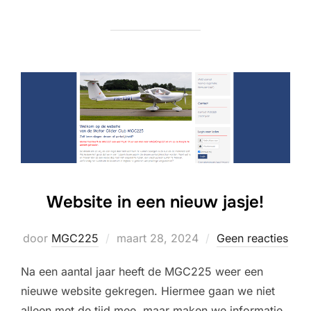
op
Website in een nieuw jasje!
Geplaatst
door
MGC225
maart 28, 2024
Geen reacties
op
Na een aantal jaar heeft de MGC225 weer een
nieuwe website gekregen. Hiermee gaan we niet
alleen met de tijd mee, maar maken we informatie