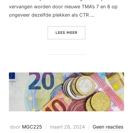
vervangen worden door nieuwe TMA’s 7 en 8 op
ongeveer dezelfde plekken als CTR …
“WIJZIGING SCHIPHOL LU
LEES MEER
Geplaatst
door
MGC225
maart 28, 2024
Geen reacties