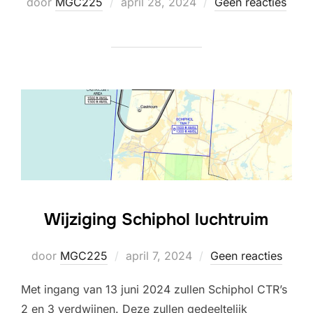
Geplaatst
door
MGC225
april 28, 2024
Geen reacties
op
Wijziging Schiphol luchtruim
Geplaatst
door
MGC225
april 7, 2024
Geen reacties
op
Met ingang van 13 juni 2024 zullen Schiphol CTR’s
2 en 3 verdwijnen. Deze zullen gedeeltelijk